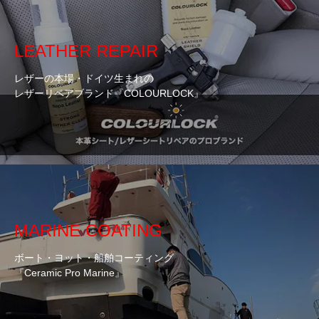
LEATHER REPAIR
レザーの本場・ドイツ生まれの
レザーリペアブランド『COLOURLOCK』
MARINE COATING
ボート・ヨット・船舶コーティング
『Ceramic Pro Marine』