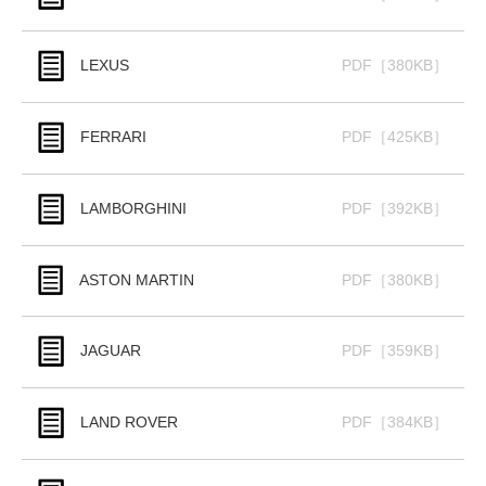
LEXUS
PDF［380KB］
FERRARI
PDF［425KB］
LAMBORGHINI
PDF［392KB］
ASTON MARTIN
PDF［380KB］
JAGUAR
PDF［359KB］
LAND ROVER
PDF［384KB］