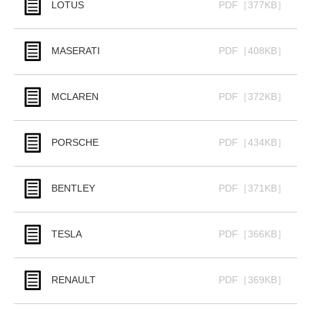
LOTUS
PDF［377KB］
MASERATI
PDF［408KB］
MCLAREN
PDF［372KB］
PORSCHE
PDF［434KB］
BENTLEY
PDF［371KB］
TESLA
PDF［366KB］
RENAULT
PDF［369KB］