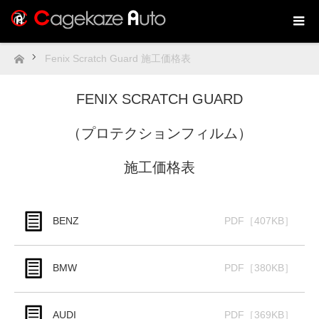
Fenix Scratch Guard 施工価格表
ホーム
FENIX SCRATCH GUARD
（プロテクションフィルム）
施工価格表
BENZ
PDF［407KB］
BMW
PDF［380KB］
AUDI
PDF［369KB］