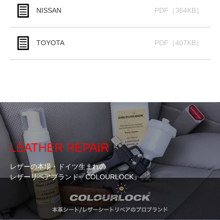
NISSAN
PDF［364KB］
TOYOTA
PDF［407KB］
LEATHER REPAIR
レザーの本場・ドイツ生まれの
レザーリペアブランド『COLOURLOCK』