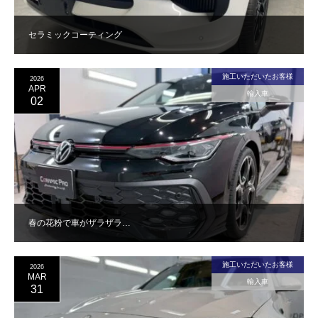
セラミックコーティング
施工いただいたお客様
2026
APR
輸入車
02
春の花粉で車がザラザラ…
施工いただいたお客様
2026
MAR
輸入車
31