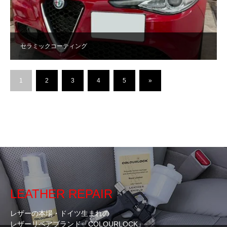
セラミックコーティング
1
2
3
4
5
»
LEATHER REPAIR
レザーの本場・ドイツ生まれの
レザーリペアブランド『COLOURLOCK』