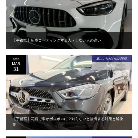
【宇都宮】新車コーティングする人・しない人の違い
施工いただいたお客様
2026
MAR
輸入車
31
【宇都宮】花粉で車がボロボロに？知らないと後悔する対策と解決
策