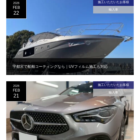
施工いただいたお客様
2026
FEB
輸入車
22
宇都宮で船舶コーティングなら｜UVフィルム施工も対応
施工いただいたお客様
2026
FEB
輸入車
21