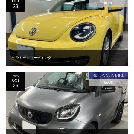
OCT
輸入車
28
セラミックコーティング
施工いただいたお客様
2025
OCT
輸入車
26