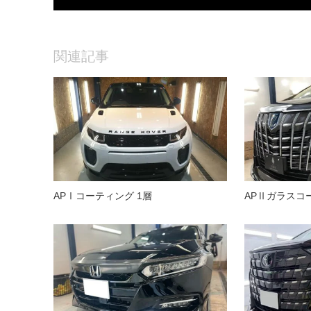
関連記事
APⅠコーティング 1層
APⅡガラスコ