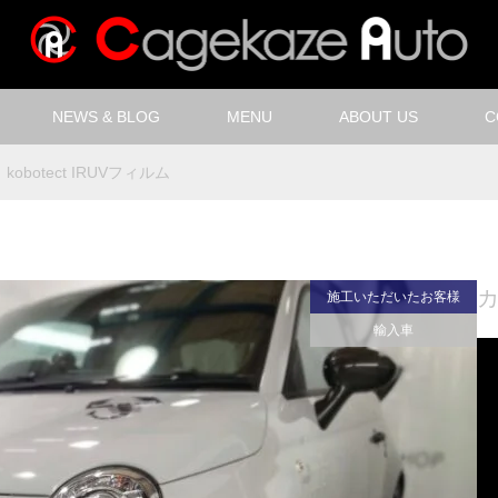
NEWS & BLOG
MENU
ABOUT US
C
kobotect IRUVフィルム
施工いただいたお客様
輸入車