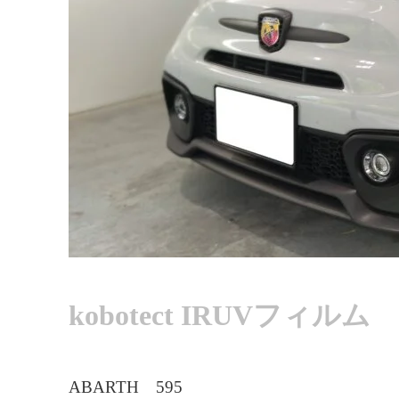
kobotect IRUVフィルム
ABARTH 595