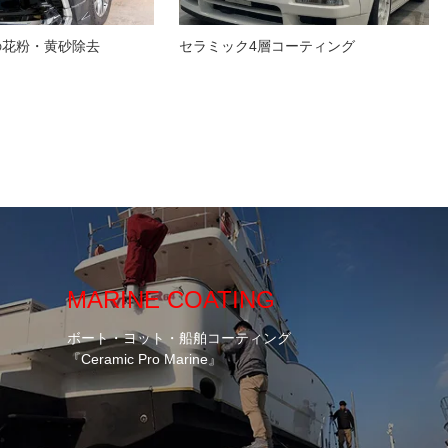
の花粉・黄砂除去
セラミック4層コーティング
MARINE COATING
ボート・ヨット・船舶コーティング
『Ceramic Pro Marine』