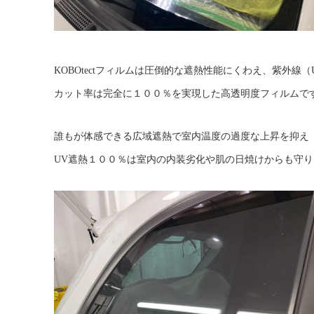
KOBOtectフィルムは圧倒的な遮熱性能にくわえ、紫外線（
カット率は完全に１００％を実現した高透明度フィルムで
誰もが体感できる広域遮熱で室内温度の過度な上昇を抑え
UV遮熱１００％は室内の内装劣化や肌の日焼けからも守り