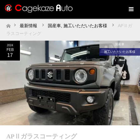
最新情報
国産車
,
施工いただいたお客様
APⅡガ
ホーム
ラスコーティング
国産車
2024
FEB
施工いただいたお客様
17
APⅡガラスコーティング