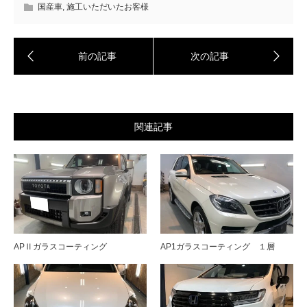
国産車
,
施工いただいたお客様
関連記事
APⅡガラスコーティング
AP1ガラスコーティング １層