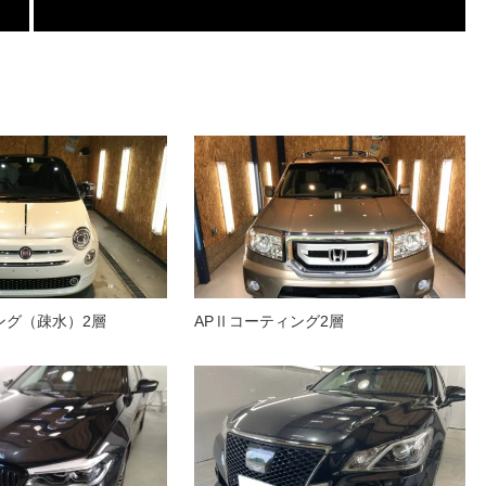
ング（疎水）2層
APⅡコーティング2層