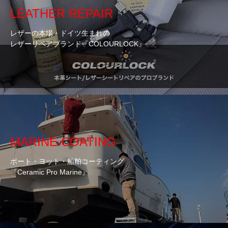
LEATHER REPAIR
レザーの本場・ドイツ生まれの
レザーリペアブランド『COLOURLOCK』
MARINE COATING
ボート・ヨット・船舶コーティング
『Ceramic Pro Marine』