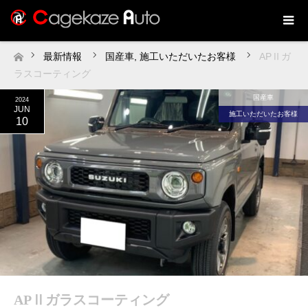
最新情報
国産車
,
施工いただいたお客様
APⅡガ
ホーム
ラスコーティング
国産車
2024
JUN
施工いただいたお客様
10
APⅡガラスコーティング