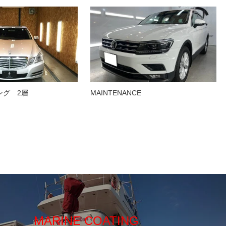
ング 2層
MAINTENANCE
MARINE COATING