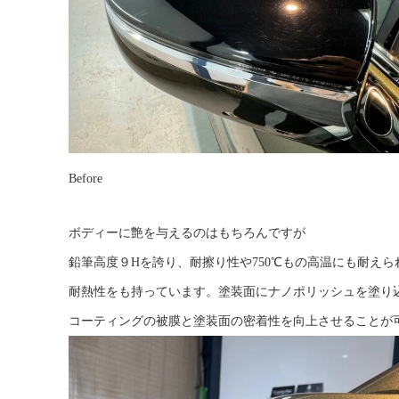
Before Af
ボディーに艶を与えるのはもちろんですが
鉛筆高度９Hを誇り、耐擦り性や750℃もの高温にも耐えら
耐熱性をも持っています。塗装面にナノポリッシュを塗り
コーティングの被膜と塗装面の密着性を向上させることが