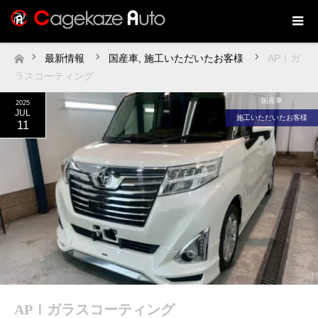
最新情報
国産車
,
施工いただいたお客様
APⅠガ
ホーム
ラスコーティング
国産車
2025
JUL
施工いただいたお客様
11
APⅠガラスコーティング