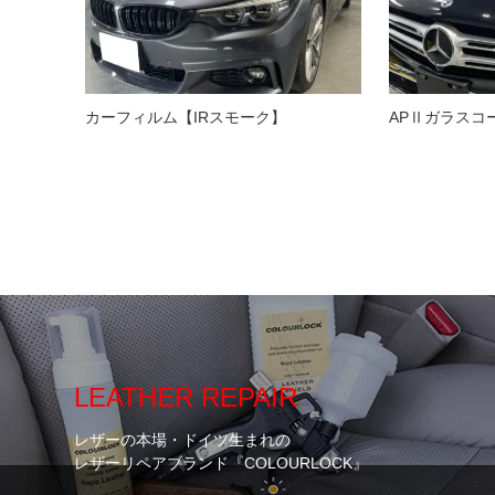
カーフィルム【IRスモーク】
APⅡガラスコ
LEATHER REPAIR
レザーの本場・ドイツ生まれの
レザーリペアブランド『COLOURLOCK』