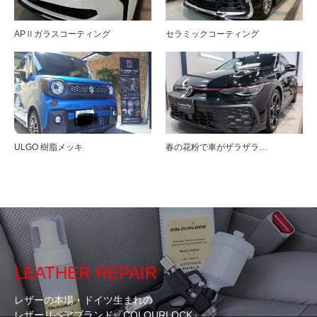
APⅡガラスコーティング
セラミックコーティング
ULGO 樹脂メッキ
春の花粉で車がザラザラ…
LEATHER REPAIR
レザーの本場・ドイツ生まれの
レザーリペアブランド『COLOURLOCK』